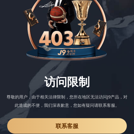
访问限制
尊敬的用户，由于相关法律限制，您所在地区无法访问J9产品，对
此造成的不便，我们深表歉意，您如有疑问请联系客服。
联系客服